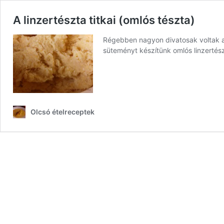
A linzertészta titkai (omlós tészta)
Régebben nagyon divatosak voltak a 
süteményt készítünk omlós linzertés
Olcsó ételreceptek