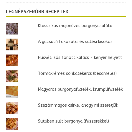
LEGNÉPSZERŰBB RECEPTEK
Klasszikus majonézes burgonyasaláta
A gázsütő fokozatai és sütési kisokos
Húsvéti sós fonott kalács - kenyér helyett
Tormakrémes sonkatekercs (besameles)
Magyaros burgonyafőzelék, krumplifőzelék
Szezámmagos csirke, ahogy mi szeretjük
Sütőben sült burgonya (fűszerekkel)