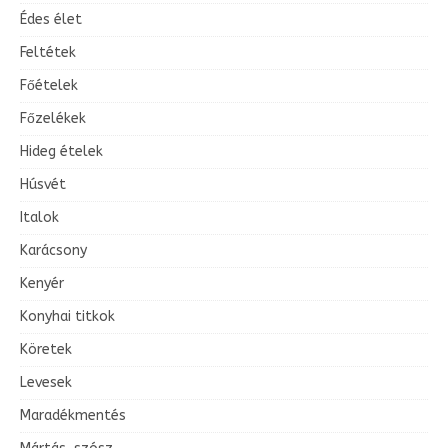
Édes élet
Feltétek
Főételek
Főzelékek
Hideg ételek
Húsvét
Italok
Karácsony
Kenyér
Konyhai titkok
Köretek
Levesek
Maradékmentés