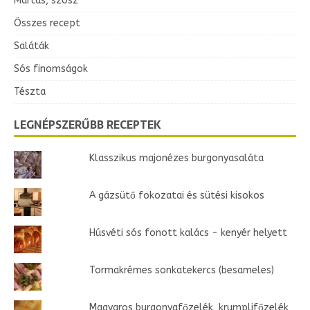
Mártás, szósz
Összes recept
Saláták
Sós finomságok
Tészta
LEGNÉPSZERŰBB RECEPTEK
Klasszikus majonézes burgonyasaláta
A gázsütő fokozatai és sütési kisokos
Húsvéti sós fonott kalács - kenyér helyett
Tormakrémes sonkatekercs (besameles)
Magyaros burgonyafőzelék, krumplifőzelék