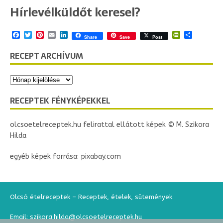
Hírlevélküldőt keresel?
F
T
P
E
L
P
O
Share
Save
Post
a
w
i
m
i
r
s
c
i
n
a
n
i
s
RECEPT ARCHÍVUM
e
t
t
i
k
n
z
b
t
e
l
e
t
a
o
e
r
d
F
m
o
r
e
I
r
e
k
s
n
i
g
t
e
RECEPTEK FÉNYKÉPEKKEL
n
d
l
olcsoetelreceptek.hu felirattal ellátott képek © M. Szikora
y
Hilda
egyéb képek forrása: pixabay.com
Olcsó ételreceptek – Receptek, ételek, sütemények
Email: szikora.hilda@olcsoetelreceptek.hu