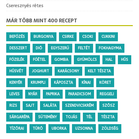
Cseresznyés rétes
MÁR TÖBB MINT 400 RECEPT
BEFŐZÉS
BURGONYA
CSIRKE
CSOKI
CUKKINI
DESSZERT
DIÓ
EGYSZERŰ
FELTÉT
FOKHAGYMA
FŐZELÉK
FŐÉTEL
GOMBA
GYÜMÖLCS
HAL
HÚS
HÚSVÉT
JOGHURT
KARÁCSONY
KELT TÉSZTA
KENYÉR
KRUMPLI
KÁPOSZTA
KÍNAI
KÖRET
LEVES
NYÁR
PAPRIKA
PARADICSOM
REGGELI
RIZS
SAJT
SALÁTA
SZENDVICSKRÉM
SZÓSZ
SÁRGARÉPA
SÜTEMÉNY
TOJÁS
TÉL
TÉSZTA
TÍZÓRAI
TÚRÓ
UBORKA
UZSONNA
ZÖLDSÉG