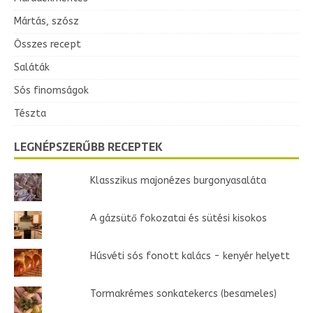
Mártás, szósz
Összes recept
Saláták
Sós finomságok
Tészta
LEGNÉPSZERŰBB RECEPTEK
Klasszikus majonézes burgonyasaláta
A gázsütő fokozatai és sütési kisokos
Húsvéti sós fonott kalács - kenyér helyett
Tormakrémes sonkatekercs (besameles)