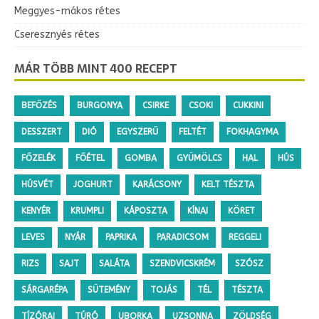
Meggyes-mákos rétes
Cseresznyés rétes
MÁR TÖBB MINT 400 RECEPT
BEFŐZÉS
BURGONYA
CSIRKE
CSOKI
CUKKINI
DESSZERT
DIÓ
EGYSZERŰ
FELTÉT
FOKHAGYMA
FŐZELÉK
FŐÉTEL
GOMBA
GYÜMÖLCS
HAL
HÚS
HÚSVÉT
JOGHURT
KARÁCSONY
KELT TÉSZTA
KENYÉR
KRUMPLI
KÁPOSZTA
KÍNAI
KÖRET
LEVES
NYÁR
PAPRIKA
PARADICSOM
REGGELI
RIZS
SAJT
SALÁTA
SZENDVICSKRÉM
SZÓSZ
SÁRGARÉPA
SÜTEMÉNY
TOJÁS
TÉL
TÉSZTA
TÍZÓRAI
TÚRÓ
UBORKA
UZSONNA
ZÖLDSÉG