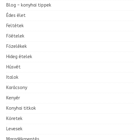
l
l
l
l
y
y
y
Blog – konyhai tippek
y
y
y
y
Édes élet
Feltétek
Főételek
Főzelékek
Hideg ételek
Húsvét
Italok
Karácsony
Kenyér
Konyhai titkok
Köretek
Levesek
Maradékmentés