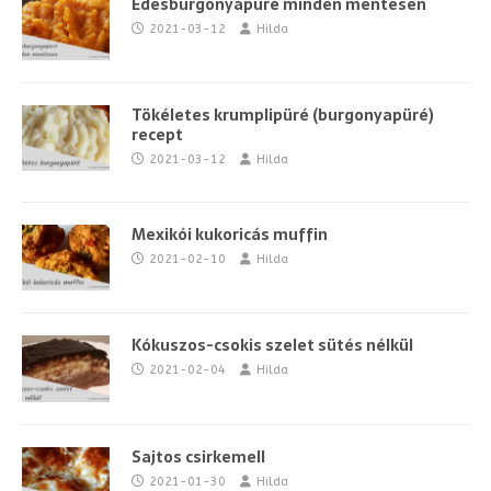
Édesburgonyapüré minden mentesen
2021-03-12
Hilda
Tökéletes krumplipüré (burgonyapüré)
recept
2021-03-12
Hilda
Mexikói kukoricás muffin
2021-02-10
Hilda
Kókuszos-csokis szelet sütés nélkül
2021-02-04
Hilda
Sajtos csirkemell
2021-01-30
Hilda