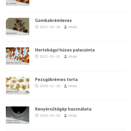
Gombakrémleves
2021-01-26
Hilda
Hortobágyi húsos palacsinta
2021-01-23
Hilda
Pezsgőkrémes torta
2020-11-20
Hilda
Kenyérsütőgép használata
2020-10-30
Hilda