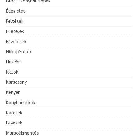
Blog – konyhai tippek
Édes élet
Feltétek
Főételek
Főzelékek
Hideg ételek
Húsvét
Italok
Karácsony
Kenyér
Konyhai titkok
Köretek
Levesek
Maradékmentés