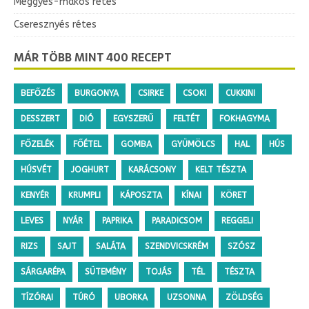
Meggyes-mákos rétes
Cseresznyés rétes
MÁR TÖBB MINT 400 RECEPT
BEFŐZÉS
BURGONYA
CSIRKE
CSOKI
CUKKINI
DESSZERT
DIÓ
EGYSZERŰ
FELTÉT
FOKHAGYMA
FŐZELÉK
FŐÉTEL
GOMBA
GYÜMÖLCS
HAL
HÚS
HÚSVÉT
JOGHURT
KARÁCSONY
KELT TÉSZTA
KENYÉR
KRUMPLI
KÁPOSZTA
KÍNAI
KÖRET
LEVES
NYÁR
PAPRIKA
PARADICSOM
REGGELI
RIZS
SAJT
SALÁTA
SZENDVICSKRÉM
SZÓSZ
SÁRGARÉPA
SÜTEMÉNY
TOJÁS
TÉL
TÉSZTA
TÍZÓRAI
TÚRÓ
UBORKA
UZSONNA
ZÖLDSÉG