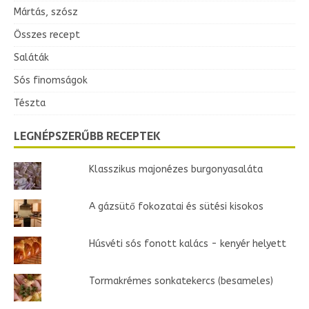
Mártás, szósz
Összes recept
Saláták
Sós finomságok
Tészta
LEGNÉPSZERŰBB RECEPTEK
Klasszikus majonézes burgonyasaláta
A gázsütő fokozatai és sütési kisokos
Húsvéti sós fonott kalács - kenyér helyett
Tormakrémes sonkatekercs (besameles)