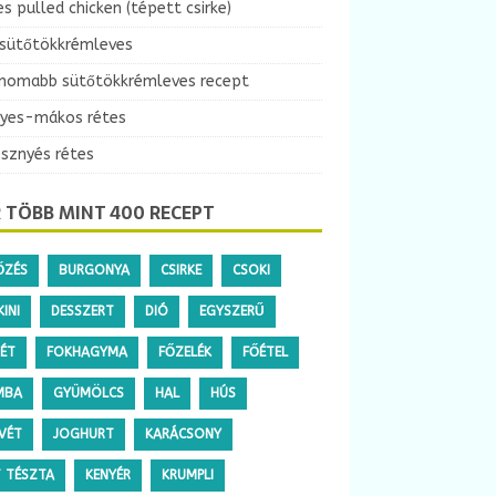
es pulled chicken (tépett csirke)
 sütőtökkrémleves
inomabb sütőtökkrémleves recept
yes-mákos rétes
esznyés rétes
 TÖBB MINT 400 RECEPT
ŐZÉS
BURGONYA
CSIRKE
CSOKI
INI
DESSZERT
DIÓ
EGYSZERŰ
TÉT
FOKHAGYMA
FŐZELÉK
FŐÉTEL
MBA
GYÜMÖLCS
HAL
HÚS
VÉT
JOGHURT
KARÁCSONY
T TÉSZTA
KENYÉR
KRUMPLI