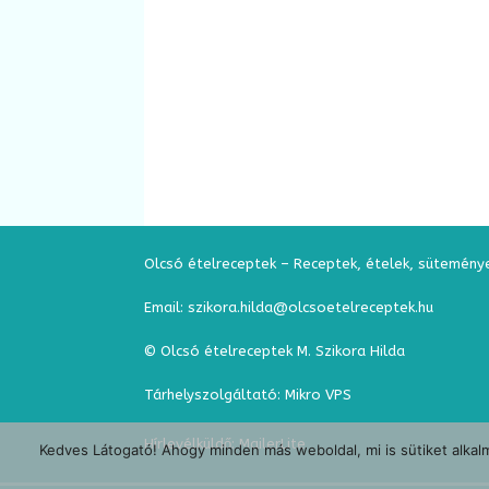
Olcsó ételreceptek – Receptek, ételek, sütemény
Email: szikora.hilda@olcsoetelreceptek.hu
© Olcsó ételreceptek M. Szikora Hilda
Tárhelyszolgáltató: Mikro VPS
Hírlevélküldő:
MailerLite
Kedves Látogató! Ahogy minden más weboldal, mi is sütiket alkalm