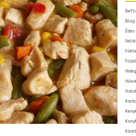
Befő
Blog 
Édes 
Felté
Főét
Főze
Hideg
Húsv
Italo
Kará
Keny
Konyh
Köre