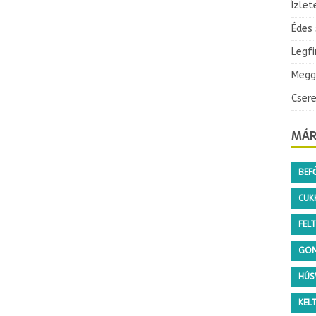
Ízlet
Édes
Legf
Megg
Cser
MÁR
BEF
CUKK
FEL
GO
HÚS
KEL