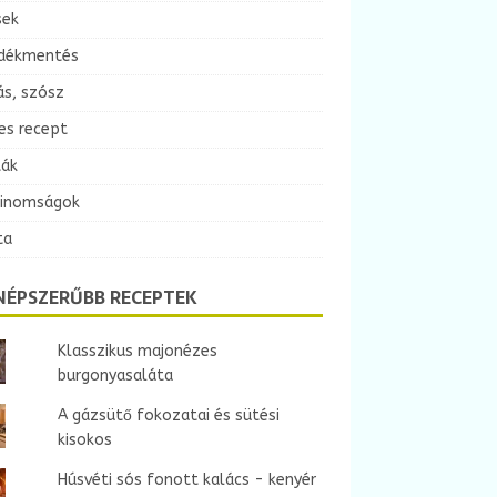
sek
dékmentés
ás, szósz
es recept
ták
finomságok
ta
NÉPSZERŰBB RECEPTEK
Klasszikus majonézes
burgonyasaláta
A gázsütő fokozatai és sütési
kisokos
Húsvéti sós fonott kalács - kenyér