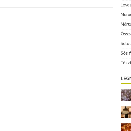
Leve
Mara
Márt
Össz
Salá
Sós 
Tész
LEG