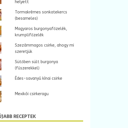
helyett
Tormakrémes sonkatekercs
(besameles)
Magyaros burgonyafőzelék,
krumplifőzelék
Szezámmagos csirke, ahogy mi
szeretjük
Sütőben sült burgonya
(fűszerekkel)
Édes-savanyú kínai csirke
Mexikói csirkeragu
ÚJABB RECEPTEK