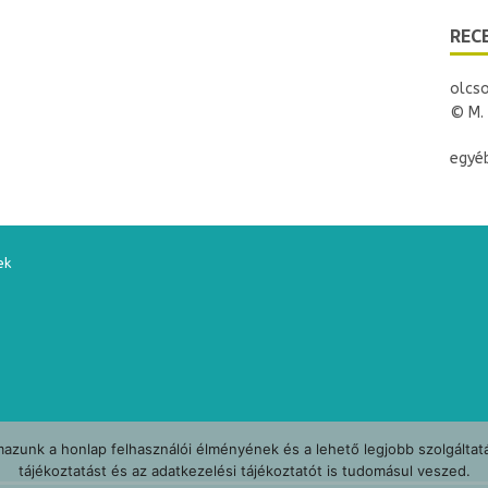
i
e
REC
n
d
l
y
olcso
© M. 
egyéb
ek
azunk a honlap felhasználói élményének és a lehető legjobb szolgáltat
tájékoztatást és az adatkezelési tájékoztatót is tudomásul veszed.