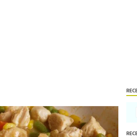
REC
REC