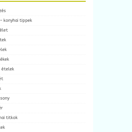
zés
– konyhai tippek
élet
tek
elek
lékek
 ételek
ét
k
csony
ér
ai titkok
tek