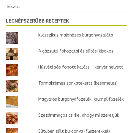
Tészta
LEGNÉPSZERŰBB RECEPTEK
Klasszikus majonézes burgonyasaláta
A gázsütő fokozatai és sütési kisokos
Húsvéti sós fonott kalács - kenyér helyett
Tormakrémes sonkatekercs (besameles)
Magyaros burgonyafőzelék, krumplifőzelék
Szezámmagos csirke, ahogy mi szeretjük
Sütőben sült burgonya (fűszerekkel)