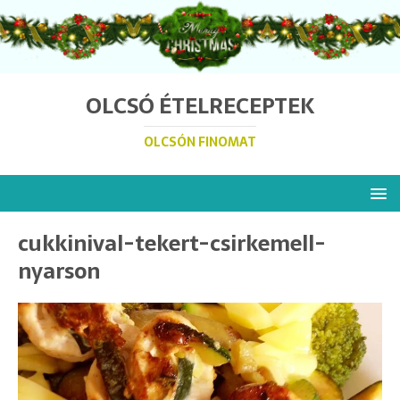
OLCSÓ ÉTELRECEPTEK
OLCSÓN FINOMAT
cukkinival-tekert-csirkemell-
nyarson