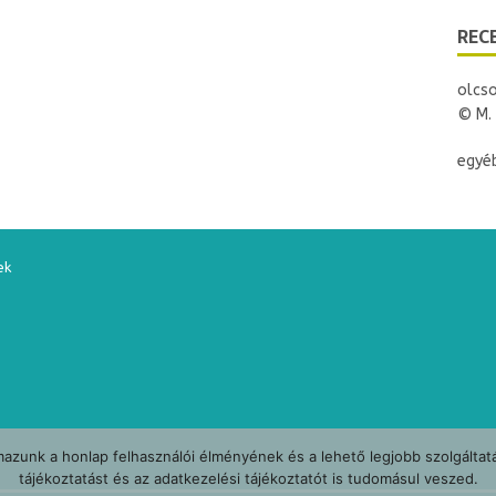
i
e
REC
n
d
l
y
olcso
© M. 
egyéb
ek
azunk a honlap felhasználói élményének és a lehető legjobb szolgáltat
tájékoztatást és az adatkezelési tájékoztatót is tudomásul veszed.