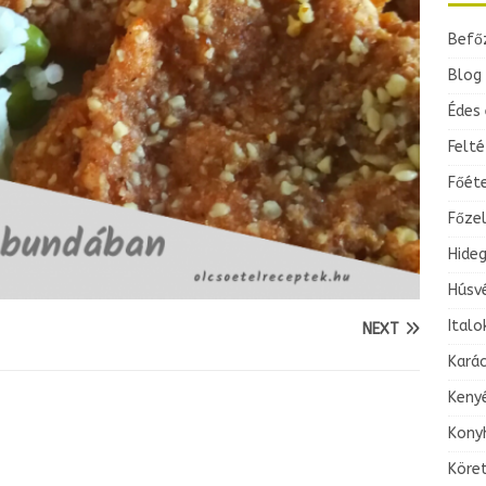
Befő
Blog 
Édes 
Felté
Főét
Főze
Hideg
Húsv
Italo
NEXT
Kará
Keny
Konyh
Köre