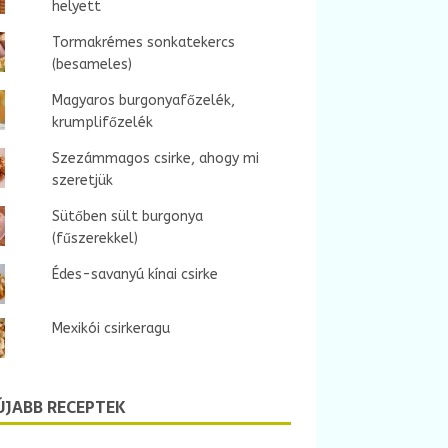
helyett
Tormakrémes sonkatekercs
(besameles)
Magyaros burgonyafőzelék,
krumplifőzelék
Szezámmagos csirke, ahogy mi
szeretjük
Sütőben sült burgonya
(fűszerekkel)
Édes-savanyú kínai csirke
Mexikói csirkeragu
ÚJABB RECEPTEK