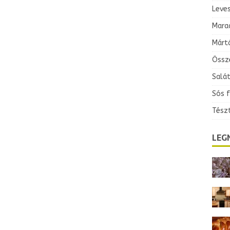
Leve
Mara
Márt
Össz
Salá
Sós 
Tész
LEG