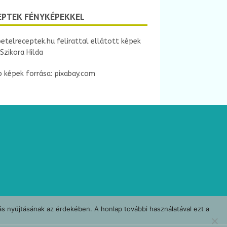
g
EPTEK FÉNYKÉPEKKEL
etelreceptek.hu felirattal ellátott képek
Szikora Hilda
 képek forrása: pixabay.com
ás nyújtásának az érdekében. A honlap további használatával ezt a