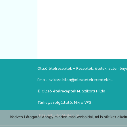
Olcsó ételreceptek – Receptek, ételek, sütemény
Email: szikora.hilda@olcsoetelreceptek.hu
© Olcsó ételreceptek M. Szikora Hilda
Tárhelyszolgáltató: Mikro VPS
Hírlevélküldő:
MailerLite
Kedves Látogató! Ahogy minden más weboldal, mi is sütiket alkalm