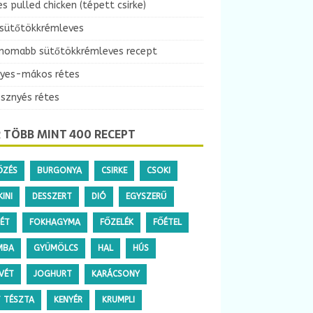
es pulled chicken (tépett csirke)
 sütőtökkrémleves
inomabb sütőtökkrémleves recept
yes-mákos rétes
esznyés rétes
 TÖBB MINT 400 RECEPT
ŐZÉS
BURGONYA
CSIRKE
CSOKI
INI
DESSZERT
DIÓ
EGYSZERŰ
TÉT
FOKHAGYMA
FŐZELÉK
FŐÉTEL
MBA
GYÜMÖLCS
HAL
HÚS
VÉT
JOGHURT
KARÁCSONY
T TÉSZTA
KENYÉR
KRUMPLI