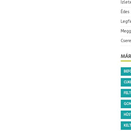
Ízlet
Édes
Legf
Megg
Cser
MÁR
BEF
CUKK
FEL
GO
HÚS
KEL