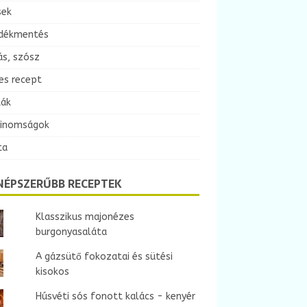
sek
dékmentés
ás, szósz
es recept
ták
finomságok
ta
NÉPSZERŰBB RECEPTEK
Klasszikus majonézes
burgonyasaláta
A gázsütő fokozatai és sütési
kisokos
Húsvéti sós fonott kalács - kenyér