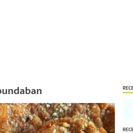
-bundaban
REC
REC