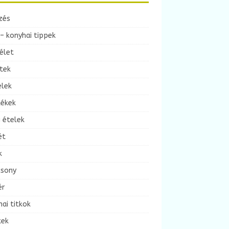
zés
– konyhai tippek
élet
tek
elek
lékek
 ételek
ét
k
csony
ér
ai titkok
tek