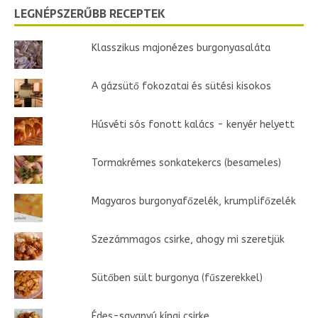
LEGNÉPSZERŰBB RECEPTEK
Klasszikus majonézes burgonyasaláta
A gázsütő fokozatai és sütési kisokos
Húsvéti sós fonott kalács - kenyér helyett
Tormakrémes sonkatekercs (besameles)
Magyaros burgonyafőzelék, krumplifőzelék
Szezámmagos csirke, ahogy mi szeretjük
Sütőben sült burgonya (fűszerekkel)
Édes-savanyú kínai csirke