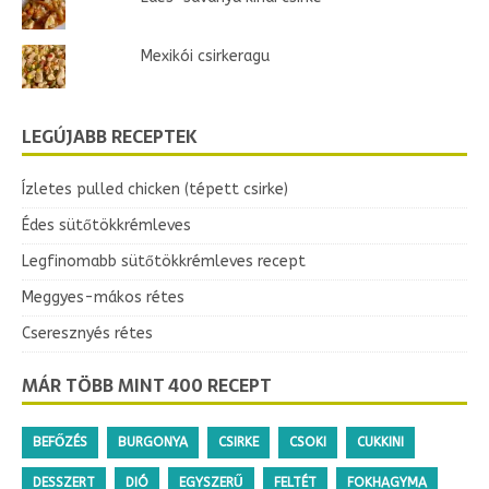
Mexikói csirkeragu
LEGÚJABB RECEPTEK
Ízletes pulled chicken (tépett csirke)
Édes sütőtökkrémleves
Legfinomabb sütőtökkrémleves recept
Meggyes-mákos rétes
Cseresznyés rétes
MÁR TÖBB MINT 400 RECEPT
BEFŐZÉS
BURGONYA
CSIRKE
CSOKI
CUKKINI
DESSZERT
DIÓ
EGYSZERŰ
FELTÉT
FOKHAGYMA