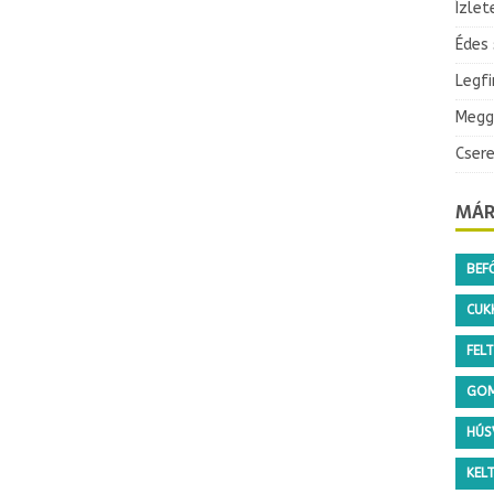
Ízlet
Édes
Legf
Megg
Cser
MÁR
BEF
CUKK
FEL
GO
HÚS
KEL