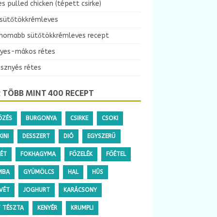
es pulled chicken (tépett csirke)
 sütőtökkrémleves
inomabb sütőtökkrémleves recept
yes-mákos rétes
esznyés rétes
 TÖBB MINT 400 RECEPT
ŐZÉS
BURGONYA
CSIRKE
CSOKI
INI
DESSZERT
DIÓ
EGYSZERŰ
TÉT
FOKHAGYMA
FŐZELÉK
FŐÉTEL
MBA
GYÜMÖLCS
HAL
HÚS
VÉT
JOGHURT
KARÁCSONY
T TÉSZTA
KENYÉR
KRUMPLI