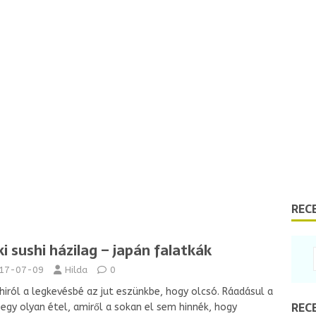
REC
i sushi házilag – japán falatkák
17-07-09
Hilda
0
hiról a legkevésbé az jut eszünkbe, hogy olcsó. Ráadásul a
REC
 egy olyan étel, amiről a sokan el sem hinnék, hogy