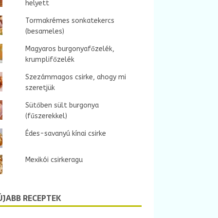
helyett
Tormakrémes sonkatekercs
(besameles)
Magyaros burgonyafőzelék,
krumplifőzelék
Szezámmagos csirke, ahogy mi
szeretjük
Sütőben sült burgonya
(fűszerekkel)
Édes-savanyú kínai csirke
Mexikói csirkeragu
ÚJABB RECEPTEK