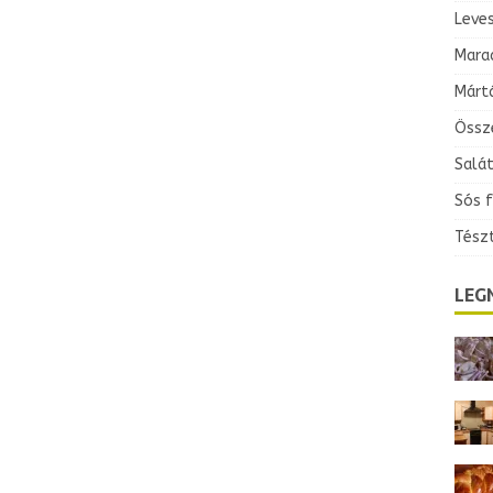
Leve
Mara
Márt
Össz
Salá
Sós 
Tész
LEG