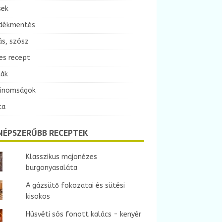
sek
dékmentés
ás, szósz
es recept
ták
finomságok
ta
NÉPSZERŰBB RECEPTEK
Klasszikus majonézes
burgonyasaláta
A gázsütő fokozatai és sütési
kisokos
Húsvéti sós fonott kalács - kenyér