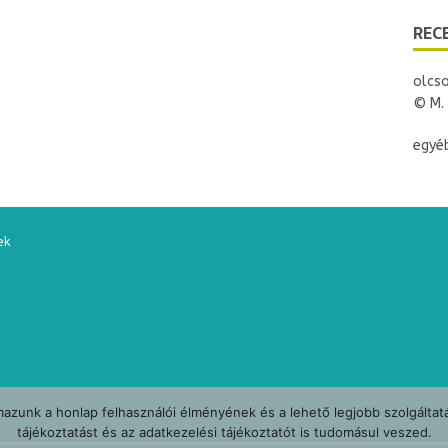
i
e
REC
n
d
l
y
olcso
© M. 
egyéb
ek
azunk a honlap felhasználói élményének és a lehető legjobb szolgáltat
tájékoztatást és az adatkezelési tájékoztatót is tudomásul veszed.