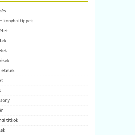
zés
– konyhai tippek
élet
tek
elek
lékek
 ételek
ét
k
csony
ér
ai titkok
tek