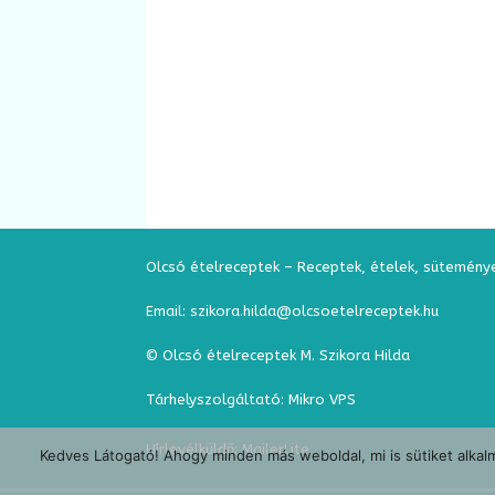
Olcsó ételreceptek – Receptek, ételek, sütemény
Email: szikora.hilda@olcsoetelreceptek.hu
© Olcsó ételreceptek M. Szikora Hilda
Tárhelyszolgáltató: Mikro VPS
Hírlevélküldő:
MailerLite
Kedves Látogató! Ahogy minden más weboldal, mi is sütiket alkalm