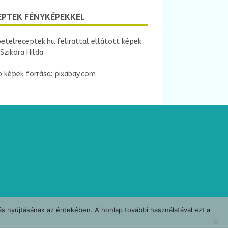
g
EPTEK FÉNYKÉPEKKEL
etelreceptek.hu felirattal ellátott képek
Szikora Hilda
 képek forrása: pixabay.com
ás nyújtásának az érdekében. A honlap további használatával ezt a