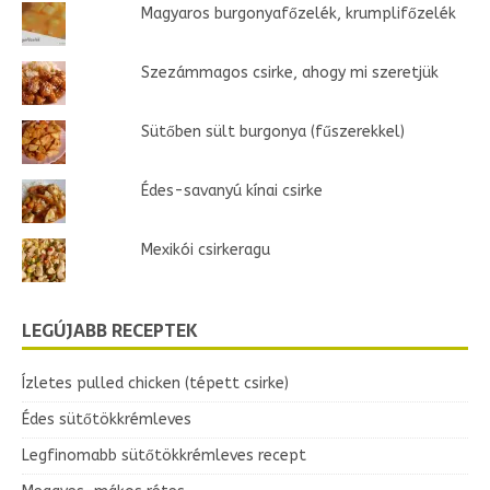
Magyaros burgonyafőzelék, krumplifőzelék
Szezámmagos csirke, ahogy mi szeretjük
Sütőben sült burgonya (fűszerekkel)
Édes-savanyú kínai csirke
Mexikói csirkeragu
LEGÚJABB RECEPTEK
Ízletes pulled chicken (tépett csirke)
Édes sütőtökkrémleves
Legfinomabb sütőtökkrémleves recept