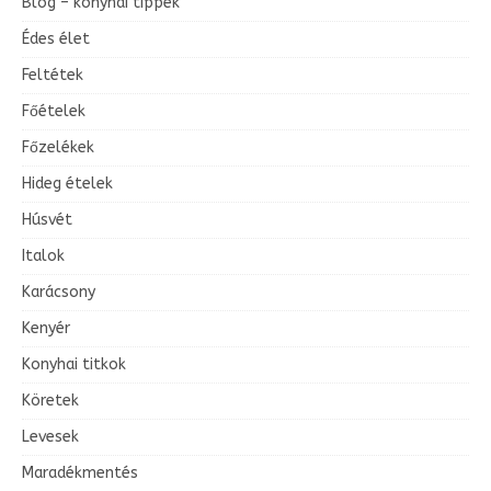
Blog – konyhai tippek
Édes élet
Feltétek
Főételek
Főzelékek
Hideg ételek
Húsvét
Italok
Karácsony
Kenyér
Konyhai titkok
Köretek
Levesek
Maradékmentés