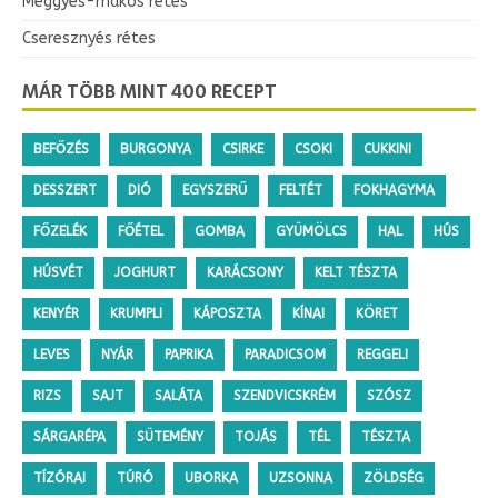
Meggyes-mákos rétes
Cseresznyés rétes
MÁR TÖBB MINT 400 RECEPT
BEFŐZÉS
BURGONYA
CSIRKE
CSOKI
CUKKINI
DESSZERT
DIÓ
EGYSZERŰ
FELTÉT
FOKHAGYMA
FŐZELÉK
FŐÉTEL
GOMBA
GYÜMÖLCS
HAL
HÚS
HÚSVÉT
JOGHURT
KARÁCSONY
KELT TÉSZTA
KENYÉR
KRUMPLI
KÁPOSZTA
KÍNAI
KÖRET
LEVES
NYÁR
PAPRIKA
PARADICSOM
REGGELI
RIZS
SAJT
SALÁTA
SZENDVICSKRÉM
SZÓSZ
SÁRGARÉPA
SÜTEMÉNY
TOJÁS
TÉL
TÉSZTA
TÍZÓRAI
TÚRÓ
UBORKA
UZSONNA
ZÖLDSÉG