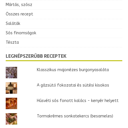
Mártás, szósz
Összes recept
Saláták
Sós finomságok
Tészta
LEGNÉPSZERŰBB RECEPTEK
Klasszikus majonézes burgonyasaláta
A gázsütő fokozatai és sütési kisokos
Húsvéti sós fonott kalács - kenyér helyett
Tormakrémes sonkatekercs (besameles)