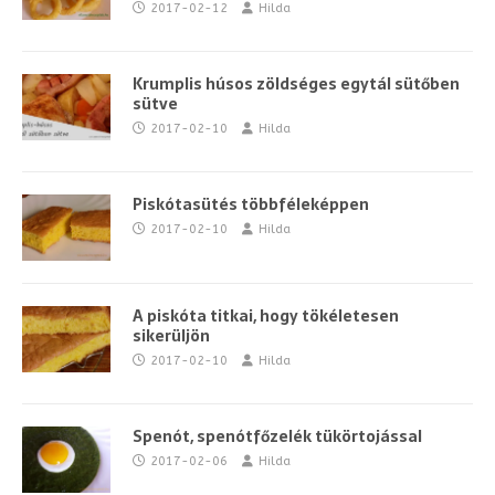
2017-02-12
Hilda
Krumplis húsos zöldséges egytál sütőben
sütve
2017-02-10
Hilda
Piskótasütés többféleképpen
2017-02-10
Hilda
A piskóta titkai, hogy tökéletesen
sikerüljön
2017-02-10
Hilda
Spenót, spenótfőzelék tükörtojással
2017-02-06
Hilda