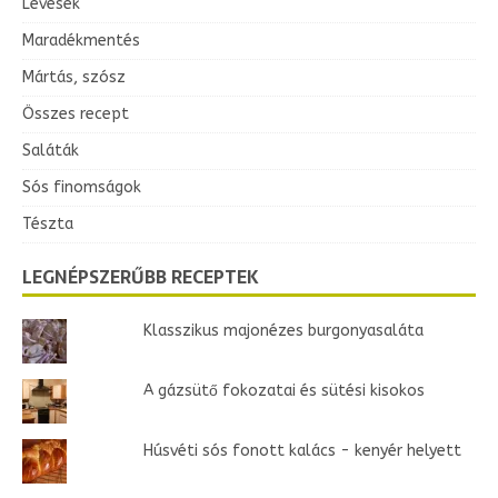
Levesek
Maradékmentés
Mártás, szósz
Összes recept
Saláták
Sós finomságok
Tészta
LEGNÉPSZERŰBB RECEPTEK
Klasszikus majonézes burgonyasaláta
A gázsütő fokozatai és sütési kisokos
Húsvéti sós fonott kalács - kenyér helyett