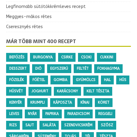
Legfinomabb sütőtökkrémleves recept
Meggyes-mákos rétes
Cseresznyés rétes
MÁR TÖBB MINT 400 RECEPT
BEFŐZÉS
BURGONYA
CSIRKE
CSOKI
CUKKINI
DESSZERT
DIÓ
EGYSZERŰ
FELTÉT
FOKHAGYMA
FŐZELÉK
FŐÉTEL
GOMBA
GYÜMÖLCS
HAL
HÚS
HÚSVÉT
JOGHURT
KARÁCSONY
KELT TÉSZTA
KENYÉR
KRUMPLI
KÁPOSZTA
KÍNAI
KÖRET
LEVES
NYÁR
PAPRIKA
PARADICSOM
REGGELI
RIZS
SAJT
SALÁTA
SZENDVICSKRÉM
SZÓSZ
SÁRGARÉPA
SÜTEMÉNY
TOJÁS
TÉL
TÉSZTA