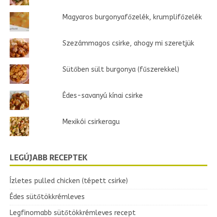
Magyaros burgonyafőzelék, krumplifőzelék
Szezámmagos csirke, ahogy mi szeretjük
Sütőben sült burgonya (fűszerekkel)
Édes-savanyú kínai csirke
Mexikói csirkeragu
LEGÚJABB RECEPTEK
Ízletes pulled chicken (tépett csirke)
Édes sütőtökkrémleves
Legfinomabb sütőtökkrémleves recept