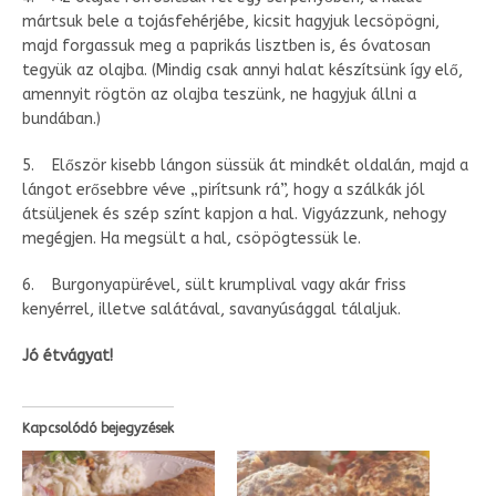
mártsuk bele a tojásfehérjébe, kicsit hagyjuk lecsöpögni,
majd forgassuk meg a paprikás lisztben is, és óvatosan
tegyük az olajba. (Mindig csak annyi halat készítsünk így elő,
amennyit rögtön az olajba teszünk, ne hagyjuk állni a
bundában.)
5. Először kisebb lángon süssük át mindkét oldalán, majd a
lángot erősebbre véve „pirítsunk rá”, hogy a szálkák jól
átsüljenek és szép színt kapjon a hal. Vigyázzunk, nehogy
megégjen. Ha megsült a hal, csöpögtessük le.
6. Burgonyapürével, sült krumplival vagy akár friss
kenyérrel, illetve salátával, savanyúsággal tálaljuk.
Jó étvágyat!
Kapcsolódó bejegyzések