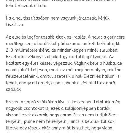
lehet részünk általa.
Ha a hal tisztításában nem vagyunk járatosak, kérjük
tisztítva.
Az első és legfontosabb titok az irdalás. A halat a gerincére
merőlegesen, a bordákkal párhuzamosan kell beirdalni, kb.
2-3 milliméterenként, de mindenképpen minél sűrűbben.
Ezzel a kis vékony szálkákat gyakorlatilag átvágjuk. Az
irdalást egy éles késsel végezzük. Vágjunk bele a húsba, de
ne vágjuk át teljesen, mert az már majdnem olyan, mintha
felszeletelnénk, amitől szétesik a hal. Érezni és hallani is
lehet, ahogy eltörnek, elpattannak a kés alatt az apró
szálkák.
Ezeken az apró szálkákon kívül a keszegben találunk még
nagyobb csontokat is, ezek a tulajdonképpen bordák,
viszont ezek akkorák, hogy garantáltan nem tudjuk őket
lenyelni, pláne nem félrenyelni, nincs is belőlük túl sok,
illetve egy részük akár annyira át is sülhet, hogy vígan