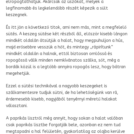
elropogtathatjuk. Akárcsak az úszókat, melyek a
legfinomabb és legkelendőbb részét képezik a sült
keszegnek.
És itt jön a következő titok, ami nem más, mint a megfelelő
sütés. A keszeg sütése két részből áll, először kisebb lángon
mindkét oldalán átsütjük a halat, hogy megpuhuljon a hús,
majd erősebbre vesszük a hőt, és mintegy „rápirítunk”
mindkét oldalán a halnak, ettől biztosan omlóssá és
ropogóssá válik minden nemkívánatos szálka, sőt, még a
bordák közül is a legtöbb annyira ropogós lesz, hogy bátran
megehetjük.
Ezzel a sütési technikával a nagyobb keszegeket is
szálkamentesre tudjuk sütni, de ha lehetőségünk van rá,
érdemesebb kisebb, nagyjából tenyérnyi méretű halakat
választani.
A paprikás lisztről még annyit, hogy sokan a halat valóban
csak paprikás lisztbe forgatják bele, azonban ez nem tud
megtapadni a hal felületén, gyakorlatilag az olajba kerülve