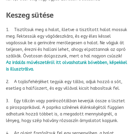
Keszeg sütése
1. Tisztítsuk meg a halat, illetve a tisztított halat mossuk
meg. Fektessük egy vágódeszkára, és egy éles késsel
vagdossuk be a gerincére merőlegesen a halat. Ne vágjuk át
teljesen, érezni és hallani lehet, ahogy elpattannak az apró
szálkák. Óvatosan dolgozzunk, mert a hal nagyon csúszik!
Az irdalás művészetéről itt olvashatunk bővebben, képekkel
is illusztrálva.
2. A tojásfehérjéket tegyük egy tálba, adjuk hozzá a sót,
esetleg a halfűszert, és egy villával kicsit habosítsuk fel.
3. Egy tálcán vagy panírozótálban keverjük össze a lisztet
a pirospaprikával. A paprika színének élénkségétől függően
adhatunk hozzá többet is, a megadott mennyiségnél, a
lényeg, hogy szép halvány rózsaszín árnyalatot kapjunk.
4. Az olajat forrósítsuk fel egy serpenyőben, a halat