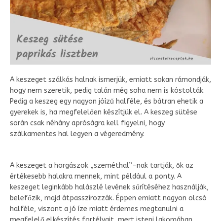
A keszeget szálkás halnak ismerjük, emiatt sokan rámondják,
hogy nem szeretik, pedig talán még soha nem is kóstolták.
Pedig a keszeg egy nagyon jóízű halféle, és bátran ehetik a
gyerekek is, ha megfelelően készítjük el. A keszeg sütése
során csak néhány apróságra kell figyelni, hogy
szálkamentes hal legyen a végeredmény.
A keszeget a horgászok „szeméthal”-nak tartják, ők az
értékesebb halakra mennek, mint például a ponty. A
keszeget leginkább halászlé levének sűrítéséhez használják,
belefőzik, majd átpasszírozzák. Éppen emiatt nagyon olcsó
halféle, viszont a jó íze miatt érdemes megtanulni a
megfelelő elkészítés fortélyait, mert isteni lakomában