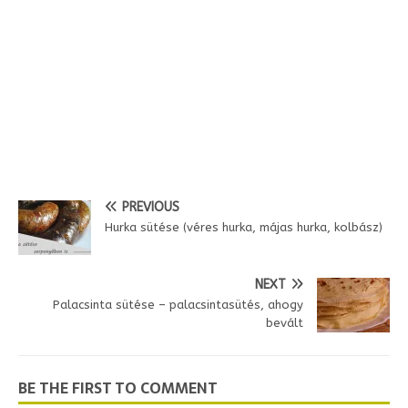
d
l
y
PREVIOUS
Hurka sütése (véres hurka, májas hurka, kolbász)
NEXT
Palacsinta sütése – palacsintasütés, ahogy
bevált
BE THE FIRST TO COMMENT