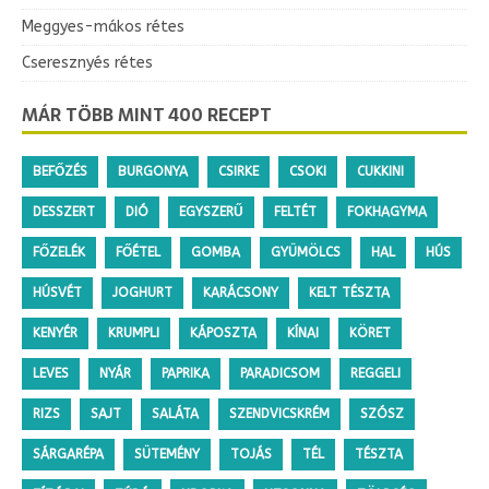
Meggyes-mákos rétes
Cseresznyés rétes
MÁR TÖBB MINT 400 RECEPT
BEFŐZÉS
BURGONYA
CSIRKE
CSOKI
CUKKINI
DESSZERT
DIÓ
EGYSZERŰ
FELTÉT
FOKHAGYMA
FŐZELÉK
FŐÉTEL
GOMBA
GYÜMÖLCS
HAL
HÚS
HÚSVÉT
JOGHURT
KARÁCSONY
KELT TÉSZTA
KENYÉR
KRUMPLI
KÁPOSZTA
KÍNAI
KÖRET
LEVES
NYÁR
PAPRIKA
PARADICSOM
REGGELI
RIZS
SAJT
SALÁTA
SZENDVICSKRÉM
SZÓSZ
SÁRGARÉPA
SÜTEMÉNY
TOJÁS
TÉL
TÉSZTA