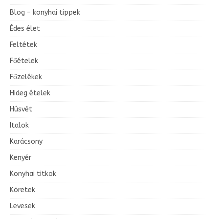
y
y
y
y
y
y
y
y
y
y
y
l
l
l
l
l
l
l
y
y
y
Blog – konyhai tippek
y
y
y
y
Édes élet
Feltétek
Főételek
Főzelékek
Hideg ételek
Húsvét
Italok
Karácsony
Kenyér
Konyhai titkok
Köretek
Levesek