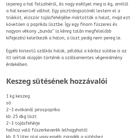
lepereg a hal felszínéről, és nagy eséllyel meg is ég, amitől
a hal keserűvé válhat. Egy pisztrángsütőnél lestem el a
trükköt, először tojásfehérjébe mártották a halat, majd ezt
követően a paprikás lisztbe. Így egy finom fűszeres és
nagyon vékony „bunda” (a kéreg talán megfelelőbb
kifejezés) keletkezik a halon, a liszt pedig nem pereg le.
Egyéb kistestű szálkás halak, például a kárász sütése is az
itt leírtak alapján történik a szálkamentes végeredmény
érdekében.
Keszeg sütésének hozzávalói
1 kg keszeg
só
2-3 evőkanál pirospaprika
kb. 25 dkg liszt
2-3 tojásfehérje
halhoz való fűszerkeverék (elhagyható)
kb. 0,5 liter olaj vagy egyéb zsiradék a sütéshez