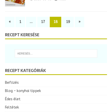
«
1
…
17
18
19
»
RECEPT KERESÉSE
RECEPT KATEGÓRIÁK
Befőzés
Blog – konyhai tippek
Édes élet
Feltétek