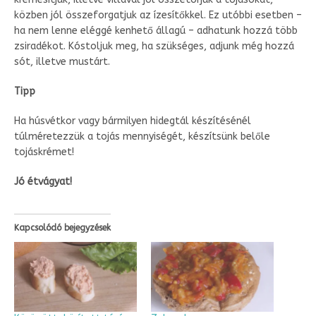
közben jól összeforgatjuk az ízesítőkkel. Ez utóbbi esetben –
ha nem lenne eléggé kenhető állagú – adhatunk hozzá több
zsiradékot. Kóstoljuk meg, ha szükséges, adjunk még hozzá
sót, illetve mustárt.
Tipp
Ha húsvétkor vagy bármilyen hidegtál készítésénél
túlméretezzük a tojás mennyiségét, készítsünk belőle
tojáskrémet!
Jó étvágyat!
Kapcsolódó bejegyzések