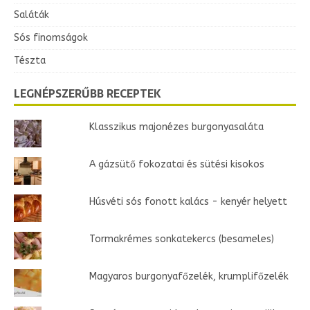
Saláták
Sós finomságok
Tészta
LEGNÉPSZERŰBB RECEPTEK
Klasszikus majonézes burgonyasaláta
A gázsütő fokozatai és sütési kisokos
Húsvéti sós fonott kalács - kenyér helyett
Tormakrémes sonkatekercs (besameles)
Magyaros burgonyafőzelék, krumplifőzelék