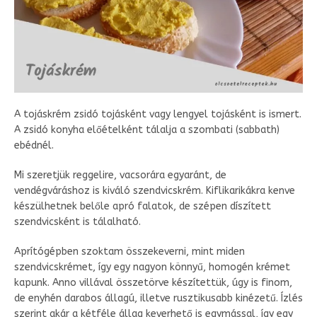
A tojáskrém zsidó tojásként vagy lengyel tojásként is ismert.
A zsidó konyha előételként tálalja a szombati (sabbath)
ebédnél.
Mi szeretjük reggelire, vacsorára egyaránt, de
vendégváráshoz is kiváló szendvicskrém. Kiflikarikákra kenve
készülhetnek belőle apró falatok, de szépen díszített
szendvicsként is tálalható.
Aprítógépben szoktam összekeverni, mint miden
szendvicskrémet, így egy nagyon könnyű, homogén krémet
kapunk. Anno villával összetörve készítettük, úgy is finom,
de enyhén darabos állagú, illetve rusztikusabb kinézetű. Ízlés
szerint akár a kétféle állag keverhető is egymással, így egy