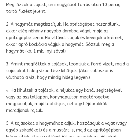
Megfőzzük a tojást, ami nagyjából forrás után 10 percig
tartó főzést jelent.
2. A hagymát megtisztítjuk. Ha aprítógépet használunk,
akkor elég néhány nagyobb darabba vágni, majd az
aprítógépbe tenni. Ha villával törjük és keverjük a krémet,
akkor apró kockákra vágjuk a hagymát. Sózzuk meg a
hagymát (kb. 1 mk.-nyi sóval)
3. Amint megfőttek a tojások, leöntjük a forró vizet, majd a
tojásokat hideg vízbe téve kihűtjük. (Akár többször is
váltható a víz, hogy mindig hideg legyen.)
4. Ha kihűltek a tojások, a héjukat egy kanál segítségével
vagy az asztallapon, konyhapulton megtörögetve
megpucoljuk, majd leöblítjük, nehogy héjdarabkák
maradjanak rajtuk.
5. A tojásokat a hagymához adjuk, hozzáadjuk a vajat (vagy
egyéb zsiradékot) és a mustárt is, majd az aprítógépben
krémesítjük, illetve villával jól összetörjük a tojásokat,