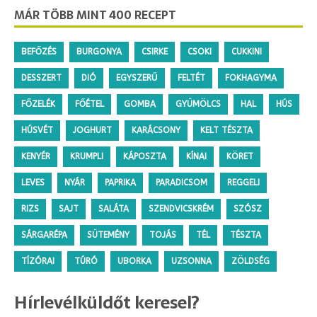
MÁR TÖBB MINT 400 RECEPT
BEFŐZÉS
BURGONYA
CSIRKE
CSOKI
CUKKINI
DESSZERT
DIÓ
EGYSZERŰ
FELTÉT
FOKHAGYMA
FŐZELÉK
FŐÉTEL
GOMBA
GYÜMÖLCS
HAL
HÚS
HÚSVÉT
JOGHURT
KARÁCSONY
KELT TÉSZTA
KENYÉR
KRUMPLI
KÁPOSZTA
KÍNAI
KÖRET
LEVES
NYÁR
PAPRIKA
PARADICSOM
REGGELI
RIZS
SAJT
SALÁTA
SZENDVICSKRÉM
SZÓSZ
SÁRGARÉPA
SÜTEMÉNY
TOJÁS
TÉL
TÉSZTA
TÍZÓRAI
TÚRÓ
UBORKA
UZSONNA
ZÖLDSÉG
Hírlevélküldőt keresel?