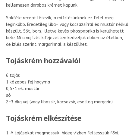
kellemesen darabos krémet kapunk.
Sokféle recept létezik, a mi ízlésünknek ez felel meg
leginkább. Eredetileg liba- vagy kacsazsírral és mustár nélkül
készült. Sőt, bors, illetve kevés pirospaprika is kerülhetett
bele. Mi a vaj ízét kifejezetten kedveljük ebben az ételben,
de ízlés szerint margarinnal is készülhet.
Tojáskrém hozzávalói
6 tojás
1 közepes fej hagyma
0,5-1 ek. mustár
só
2-3 dkg vaj (vagy libazsír, kacsazsír, esetleg margarin)
Tojáskrém elkészítése
1. A tojásokat megmossuk, hideg vízben feltesszük főni.