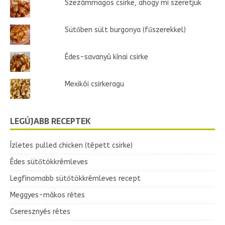
Szezámmagos csirke, ahogy mi szeretjük
Sütőben sült burgonya (fűszerekkel)
Édes-savanyú kínai csirke
Mexikói csirkeragu
LEGÚJABB RECEPTEK
Ízletes pulled chicken (tépett csirke)
Édes sütőtökkrémleves
Legfinomabb sütőtökkrémleves recept
Meggyes-mákos rétes
Cseresznyés rétes