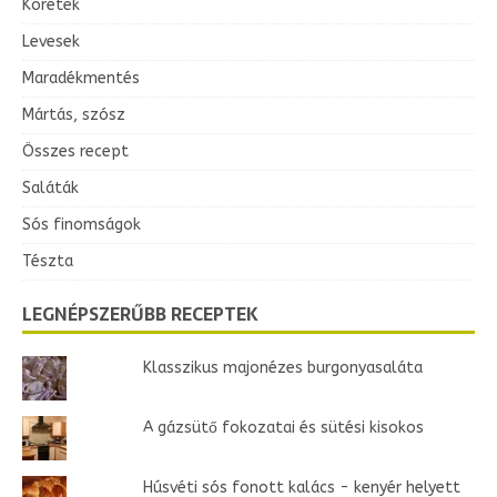
Köretek
Levesek
Maradékmentés
Mártás, szósz
Összes recept
Saláták
Sós finomságok
Tészta
LEGNÉPSZERŰBB RECEPTEK
Klasszikus majonézes burgonyasaláta
A gázsütő fokozatai és sütési kisokos
Húsvéti sós fonott kalács - kenyér helyett