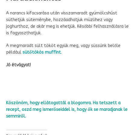
A narancs kifacsarása után visszamaradt gyümölcshúst
süthetjük süteménybe, hozzáadhatjuk müzlihez vagy
joghurthoz, de akár meg is ehetjük. Későbbi felhasználásra le
is fagyaszthatjuk.
A megmaradt sült tököt együk meg, vagy süssünk belőle
például
sütőtökös muffint
.
Jó étvágyat!
Köszönöm, hogy ellátogattál a blogomra. Ha tetszett a
recept, oszd meg ismerőseiddel is, hogy ők se maradjanak le
semmiről.