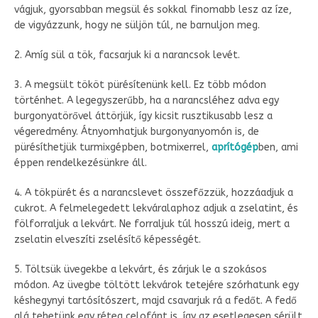
vágjuk, gyorsabban megsül és sokkal finomabb lesz az íze,
de vigyázzunk, hogy ne süljön túl, ne barnuljon meg.
2. Amíg sül a tök, facsarjuk ki a narancsok levét.
3. A megsült tököt pürésítenünk kell. Ez több módon
történhet. A legegyszerűbb, ha a narancsléhez adva egy
burgonyatörővel áttörjük, így kicsit rusztikusabb lesz a
végeredmény. Átnyomhatjuk burgonyanyomón is, de
pürésíthetjük turmixgépben, botmixerrel,
aprítógép
ben, ami
éppen rendelkezésünkre áll.
4. A tökpürét és a narancslevet összefőzzük, hozzáadjuk a
cukrot. A felmelegedett lekváralaphoz adjuk a zselatint, és
fölforraljuk a lekvárt. Ne forraljuk túl hosszú ideig, mert a
zselatin elveszíti zselésítő képességét.
5. Töltsük üvegekbe a lekvárt, és zárjuk le a szokásos
módon. Az üvegbe töltött lekvárok tetejére szórhatunk egy
késhegynyi tartósítószert, majd csavarjuk rá a fedőt. A fedő
alá tehetünk egy réteg celofánt is, így az esetlegesen sérült