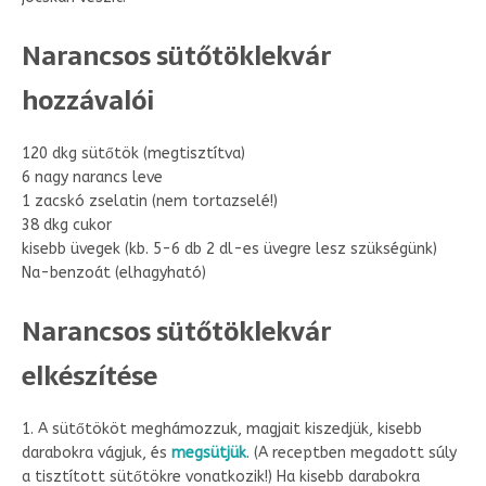
Narancsos sütőtöklekvár
hozzávalói
120 dkg sütőtök (megtisztítva)
6 nagy narancs leve
1 zacskó zselatin (nem tortazselé!)
38 dkg cukor
kisebb üvegek (kb. 5-6 db 2 dl-es üvegre lesz szükségünk)
Na-benzoát (elhagyható)
Narancsos sütőtöklekvár
elkészítése
1. A sütőtököt meghámozzuk, magjait kiszedjük, kisebb
darabokra vágjuk, és
megsütjük
. (A receptben megadott súly
a tisztított sütőtökre vonatkozik!) Ha kisebb darabokra