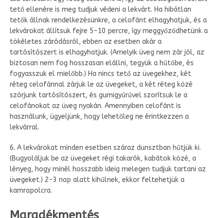
tető ellenére is meg tudjuk védeni a lekvárt. Ha hibátlan
tetők állnak rendelkezésünkre, a celofánt elhagyhatjuk, és a
lekvárokat állítsuk fejre 5-10 percre, így meggyőződhetünk a
tökéletes záródásról, ebben az esetben akár a
tartósítószert is elhagyhatjuk. (Amelyik üveg nem zár jól, az
biztosan nem fog hosszasan elállni, tegyük a hűtőbe, és
fogyasszuk el mielőbb.) Ha nincs tető az üvegekhez, két
réteg celofánnal zárjuk le az üvegeket, a két réteg közé
szórjunk tartósítószert, és gumigyűrűvel szorítsuk le a
celofánokat az üveg nyakán. Amennyiben celofánt is
használunk, ügyeljünk, hogy lehetőleg ne érintkezzen a
lekvárral.
6. A lekvárokat minden esetben száraz dunsztban hűtjük ki.
(Bugyoláljuk be az üvegeket régi takarók, kabátok közé, a
lényeg, hogy minél hosszabb ideig melegen tudjuk tartani az
üvegeket.) 2-3 nap alatt kihűlnek, ekkor feltehetjük a
kamrapolcra.
Maradékmentés