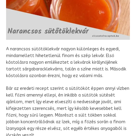
A narancsos sütőtöklekvár nagyon különleges és egyedi,
mindamellett hihetetlenül finom és szép lekvár. Első
kóstolásra nagyon emlékeztet a lekvárok királynőjének
tartott sárgabaracklekvárra, talán a színe miatt is. Második
kóstolásra azonban érezni, hogy ez valami más.
Bár az eredeti recept szerint a sütőtököt éppen annyi vízben
kell főzni amennyi ellepi, én inkább a sütőtök sütését
ajánlom, mert így eleve elveszíti a nedvessége javát, ami
kifejezetten szerencsés, mert így később kevesebbet kell
főzni, hogy sűrű legyen. Másrészt a sült tökben sokkal
jobban koncentrálódnak az ízek, míg a főzés során a finom
ízanyagok egy része elvész, sőt egyéb értékes anyagaiból is
jócskán veszít.