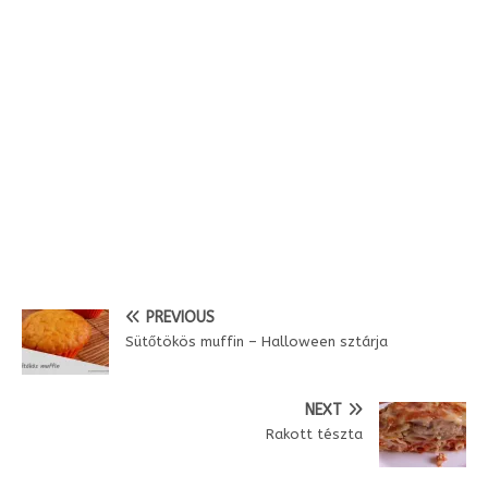
o
r
e
I
r
e
k
s
n
i
g
t
e
n
d
l
y
PREVIOUS
Sütőtökös muffin – Halloween sztárja
NEXT
Rakott tészta