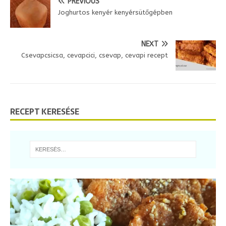
PREVIOUS
n
Joghurtos kenyér kenyérsütőgépben
d
l
y
NEXT
Csevapcsicsa, cevapcici, csevap, cevapi recept
RECEPT KERESÉSE