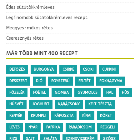
Édes sütőtökkrémleves
Legfinomabb sütőtökkrémleves recept
Meggyes-mákos rétes
Cseresznyés rétes
MÁR TÖBB MINT 400 RECEPT
BEFŐZÉS
BURGONYA
CSIRKE
CSOKI
CUKKINI
DESSZERT
DIÓ
EGYSZERŰ
FELTÉT
FOKHAGYMA
FŐZELÉK
FŐÉTEL
GOMBA
GYÜMÖLCS
HAL
HÚS
HÚSVÉT
JOGHURT
KARÁCSONY
KELT TÉSZTA
KENYÉR
KRUMPLI
KÁPOSZTA
KÍNAI
KÖRET
LEVES
NYÁR
PAPRIKA
PARADICSOM
REGGELI
RIZS
SAJT
SALÁTA
SZENDVICSKRÉM
SZÓSZ