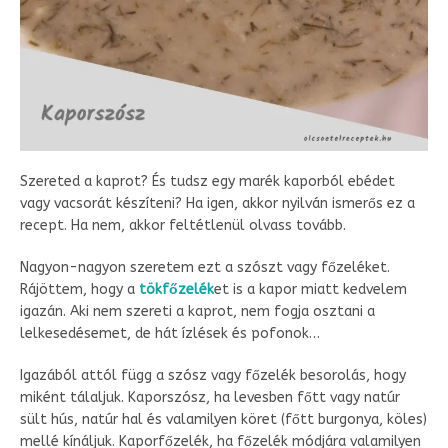
Szereted a kaprot? És tudsz egy marék kaporból ebédet
vagy vacsorát készíteni? Ha igen, akkor nyilván ismerős ez a
recept. Ha nem, akkor feltétlenül olvass tovább.
Nagyon-nagyon szeretem ezt a szószt vagy főzeléket.
Rájöttem, hogy a
tökfőzelék
et is a kapor miatt kedvelem
igazán. Aki nem szereti a kaprot, nem fogja osztani a
lelkesedésemet, de hát ízlések és pofonok…
Igazából attól függ a szósz vagy főzelék besorolás, hogy
miként tálaljuk. Kaporszósz, ha levesben főtt vagy natúr
sült hús, natúr hal és valamilyen köret (főtt burgonya, köles)
mellé kínáljuk. Kaporfőzelék, ha főzelék módjára valamilyen