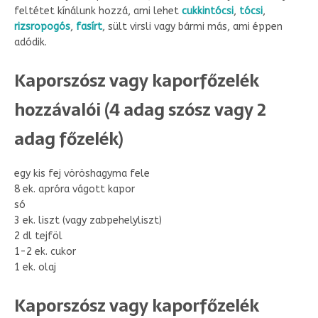
feltétet kínálunk hozzá, ami lehet
cukkintócsi
,
tócsi
,
rizsropogós
,
fasírt
, sült virsli vagy bármi más, ami éppen
adódik.
Kaporszósz vagy kaporfőzelék
hozzávalói (4 adag szósz vagy 2
adag főzelék)
egy kis fej vöröshagyma fele
8 ek. apróra vágott kapor
só
3 ek. liszt (vagy zabpehelyliszt)
2 dl tejföl
1-2 ek. cukor
1 ek. olaj
Kaporszósz vagy kaporfőzelék