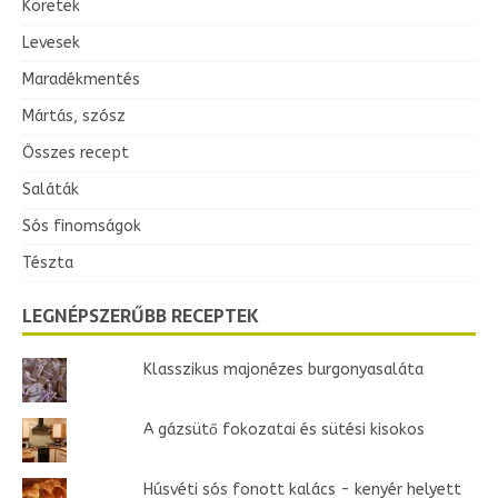
Köretek
Levesek
Maradékmentés
Mártás, szósz
Összes recept
Saláták
Sós finomságok
Tészta
LEGNÉPSZERŰBB RECEPTEK
Klasszikus majonézes burgonyasaláta
A gázsütő fokozatai és sütési kisokos
Húsvéti sós fonott kalács - kenyér helyett