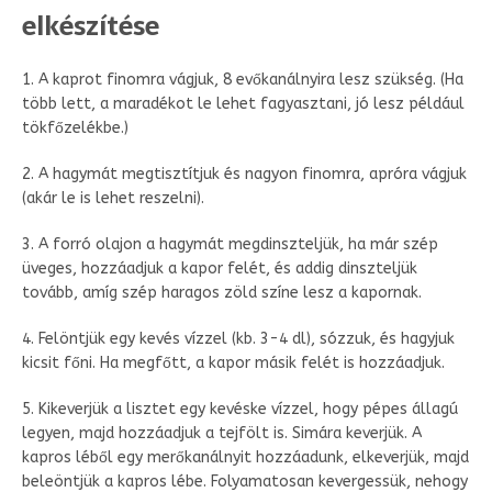
elkészítése
1. A kaprot finomra vágjuk, 8 evőkanálnyira lesz szükség. (Ha
több lett, a maradékot le lehet fagyasztani, jó lesz például
tökfőzelékbe.)
2. A hagymát megtisztítjuk és nagyon finomra, apróra vágjuk
(akár le is lehet reszelni).
3. A forró olajon a hagymát megdinszteljük, ha már szép
üveges, hozzáadjuk a kapor felét, és addig dinszteljük
tovább, amíg szép haragos zöld színe lesz a kapornak.
4. Felöntjük egy kevés vízzel (kb. 3-4 dl), sózzuk, és hagyjuk
kicsit főni. Ha megfőtt, a kapor másik felét is hozzáadjuk.
5. Kikeverjük a lisztet egy kevéske vízzel, hogy pépes állagú
legyen, majd hozzáadjuk a tejfölt is. Simára keverjük. A
kapros léből egy merőkanálnyit hozzáadunk, elkeverjük, majd
beleöntjük a kapros lébe. Folyamatosan kevergessük, nehogy